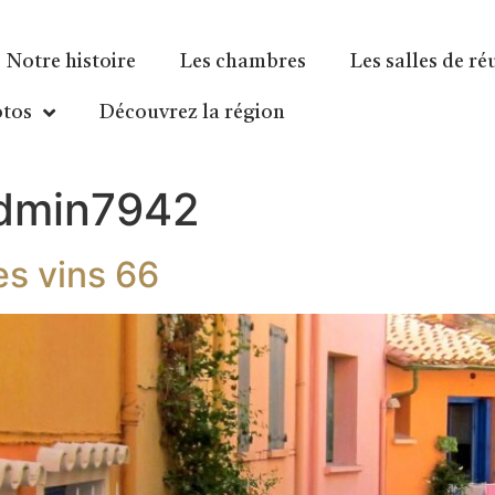
Notre histoire
Les chambres
Les salles de r
otos
Découvrez la région
dmin7942
es vins 66